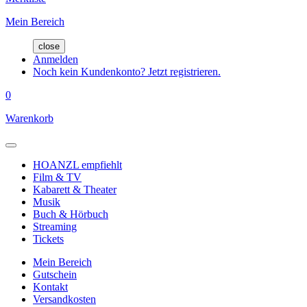
Mein Bereich
close
Anmelden
Noch kein Kundenkonto? Jetzt registrieren.
0
Warenkorb
HOANZL empfiehlt
Film & TV
Kabarett & Theater
Musik
Buch & Hörbuch
Streaming
Tickets
Mein Bereich
Gutschein
Kontakt
Versandkosten