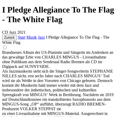
I Pledge Allegiance To The Flag
- The White Flag
CD
Jazz
2021
Start
Musik
Jazz
I Pledge Allegiance To The Flag - The
Zurück
White Flag
Brandneues Album der US-Pianistin und Sängerin im Andenken an
das gewaltige Erbe von CHARLES MINGUS - Liveaufnahme
ohne Publikum aus dem Sendesaal Radio Bremen als CD im
Digipack auf SUNNYSIDE.
Als Jazzmusikerin sieht sich die Singer-Songwriterin STEPHANIE
NILLES nicht, erst sechs Jahre nach CHARLES MINGUS‘ Tod
wird sie als Weiße in den Vororten von Chicago geboren. Dennoch
kommt die Musikerin bald immer wieder mit dem Jazz und
insbesondere der ästhetischen, politischen und kulturellen
Sprengkraft von MINGUS‘ Werk in Berührung. Nachdem sie 2019
auf Deutschlandtournee ein transkribiertes Saxophonsolo aus dem
MINGUS-Song „OP“ aufführt, überzeugt RADIO BREMEN-
Produzent VOLKER STEPPAT sie
zu einer Liveaufnahme mit MINGUS-Material. Ausgerechnet in