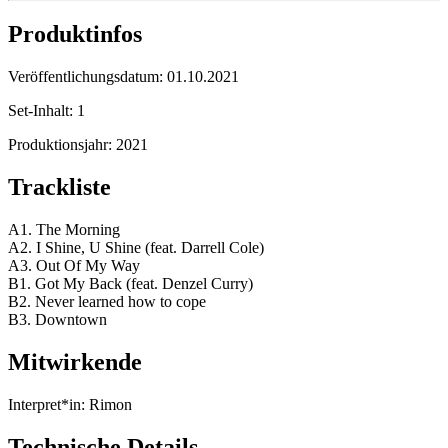
Produktinfos
Veröffentlichungsdatum:
01.10.2021
Set-Inhalt:
1
Produktionsjahr:
2021
Trackliste
A1. The Morning
A2. I Shine, U Shine (feat. Darrell Cole)
A3. Out Of My Way
B1. Got My Back (feat. Denzel Curry)
B2. Never learned how to cope
B3. Downtown
Mitwirkende
Interpret*in:
Rimon
Technische Details