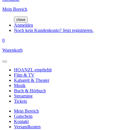
Mein Bereich
close
Anmelden
Noch kein Kundenkonto? Jetzt registrieren.
0
Warenkorb
HOANZL empfiehlt
Film & TV
Kabarett & Theater
Musik
Buch & Hörbuch
Streaming
Tickets
Mein Bereich
Gutschein
Kontakt
Versandkosten