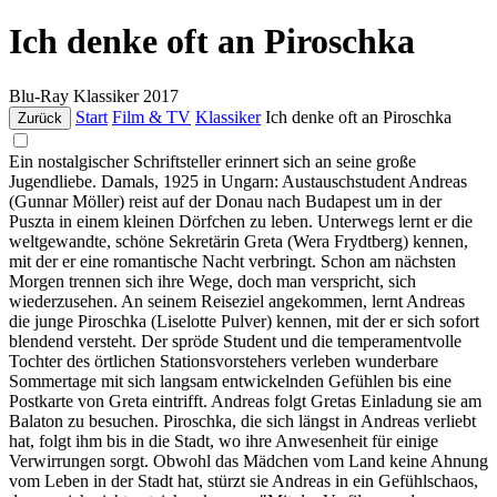
Ich denke oft an Piroschka
Blu-Ray
Klassiker
2017
Start
Film & TV
Klassiker
Ich denke oft an Piroschka
Zurück
Ein nostalgischer Schriftsteller erinnert sich an seine große
Jugendliebe. Damals, 1925 in Ungarn: Austauschstudent Andreas
(Gunnar Möller) reist auf der Donau nach Budapest um in der
Puszta in einem kleinen Dörfchen zu leben. Unterwegs lernt er die
weltgewandte, schöne Sekretärin Greta (Wera Frydtberg) kennen,
mit der er eine romantische Nacht verbringt. Schon am nächsten
Morgen trennen sich ihre Wege, doch man verspricht, sich
wiederzusehen. An seinem Reiseziel angekommen, lernt Andreas
die junge Piroschka (Liselotte Pulver) kennen, mit der er sich sofort
blendend versteht. Der spröde Student und die temperamentvolle
Tochter des örtlichen Stationsvorstehers verleben wunderbare
Sommertage mit sich langsam entwickelnden Gefühlen bis eine
Postkarte von Greta eintrifft. Andreas folgt Gretas Einladung sie am
Balaton zu besuchen. Piroschka, die sich längst in Andreas verliebt
hat, folgt ihm bis in die Stadt, wo ihre Anwesenheit für einige
Verwirrungen sorgt. Obwohl das Mädchen vom Land keine Ahnung
vom Leben in der Stadt hat, stürzt sie Andreas in ein Gefühlschaos,