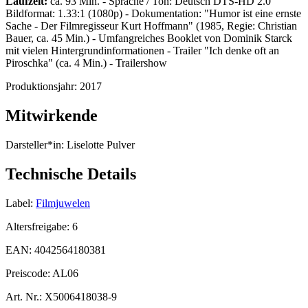
Laufzeit:
ca. 93 Min. - Sprache / Ton: Deutsch DTS-HD 2.0
Bildformat: 1.33:1 (1080p) - Dokumentation: "Humor ist eine ernste
Sache - Der Filmregisseur Kurt Hoffmann" (1985, Regie: Christian
Bauer, ca. 45 Min.) - Umfangreiches Booklet von Dominik Starck
mit vielen Hintergrundinformationen - Trailer "Ich denke oft an
Piroschka" (ca. 4 Min.) - Trailershow
Produktionsjahr:
2017
Mitwirkende
Darsteller*in:
Liselotte Pulver
Technische Details
Label:
Filmjuwelen
Altersfreigabe:
6
EAN:
4042564180381
Preiscode:
AL06
Art. Nr.:
X5006418038-9