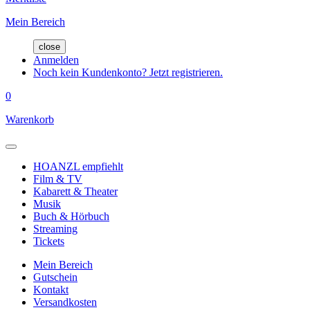
Mein Bereich
close
Anmelden
Noch kein Kundenkonto? Jetzt registrieren.
0
Warenkorb
HOANZL empfiehlt
Film & TV
Kabarett & Theater
Musik
Buch & Hörbuch
Streaming
Tickets
Mein Bereich
Gutschein
Kontakt
Versandkosten