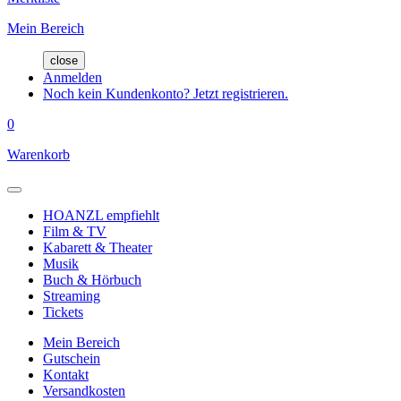
Mein Bereich
close
Anmelden
Noch kein Kundenkonto? Jetzt registrieren.
0
Warenkorb
HOANZL empfiehlt
Film & TV
Kabarett & Theater
Musik
Buch & Hörbuch
Streaming
Tickets
Mein Bereich
Gutschein
Kontakt
Versandkosten