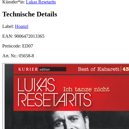
Künstler*in:
Lukas Resetarits
Technische Details
Label:
Hoanzl
EAN:
9006472013365
Preiscode:
ED07
Art. Nr.:
05658-8