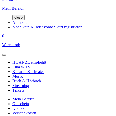
Mein Bereich
close
Anmelden
Noch kein Kundenkonto? Jetzt registrieren.
0
Warenkorb
HOANZL empfiehlt
Film & TV
Kabarett & Theater
Musik
Buch & Hörbuch
Streaming
Tickets
Mein Bereich
Gutschein
Kontakt
Versandkosten