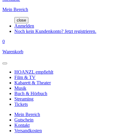
Mein Bereich
close
Anmelden
Noch kein Kundenkonto? Jetzt registrieren.
0
Warenkorb
HOANZL empfiehlt
Film & TV
Kabarett & Theater
Musik
Buch & Hörbuch
Streaming
Tickets
Mein Bereich
Gutschein
Kontakt
Versandkosten