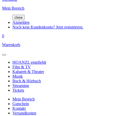
Mein Bereich
close
Anmelden
Noch kein Kundenkonto? Jetzt registrieren.
0
Warenkorb
HOANZL empfiehlt
Film & TV
Kabarett & Theater
Musik
Buch & Hörbuch
Streaming
Tickets
Mein Bereich
Gutschein
Kontakt
Versandkosten