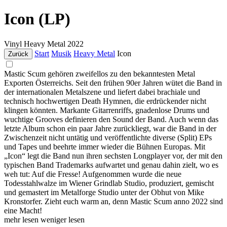
Icon (LP)
Vinyl
Heavy Metal
2022
Start
Musik
Heavy Metal
Icon
Zurück
Mastic Scum gehören zweifellos zu den bekanntesten Metal
Exporten Österreichs. Seit den frühen 90er Jahren wütet die Band in
der internationalen Metalszene und liefert dabei brachiale und
technisch hochwertigen Death Hymnen, die erdrückender nicht
klingen könnten. Markante Gitarrenriffs, gnadenlose Drums und
wuchtige Grooves definieren den Sound der Band. Auch wenn das
letzte Album schon ein paar Jahre zurückliegt, war die Band in der
Zwischenzeit nicht untätig und veröffentlichte diverse (Split) EPs
und Tapes und beehrte immer wieder die Bühnen Europas. Mit
„Icon“ legt die Band nun ihren sechsten Longplayer vor, der mit den
typischen Band Trademarks aufwartet und genau dahin zielt, wo es
weh tut: Auf die Fresse! Aufgenommen wurde die neue
Todesstahlwalze im Wiener Grindlab Studio, produziert, gemischt
und gemastert im Metalforge Studio unter der Obhut von Mike
Kronstorfer. Zieht euch warm an, denn Mastic Scum anno 2022 sind
eine Macht!
mehr lesen
weniger lesen