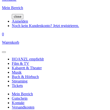
Mein Bereich
close
Anmelden
Noch kein Kundenkonto? Jetzt registrieren.
0
Warenkorb
HOANZL empfiehlt
Film & TV
Kabarett & Theater
Musik
Buch & Hörbuch
Streaming
Tickets
Mein Bereich
Gutschein
Kontakt
Versandkosten