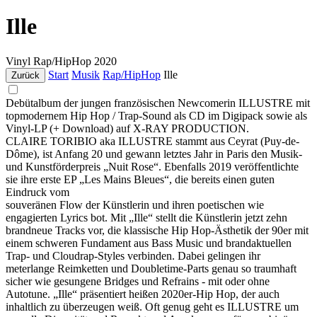
Ille
Vinyl
Rap/HipHop
2020
Start
Musik
Rap/HipHop
Ille
Zurück
Debütalbum der jungen französischen Newcomerin ILLUSTRE mit
topmodernem Hip Hop / Trap-Sound als CD im Digipack sowie als
Vinyl-LP (+ Download) auf X-RAY PRODUCTION.
CLAIRE TORIBIO aka ILLUSTRE stammt aus Ceyrat (Puy-de-
Dôme), ist Anfang 20 und gewann letztes Jahr in Paris den Musik-
und Kunstförderpreis „Nuit Rose“. Ebenfalls 2019 veröffentlichte
sie ihre erste EP „Les Mains Bleues“, die bereits einen guten
Eindruck vom
souveränen Flow der Künstlerin und ihren poetischen wie
engagierten Lyrics bot. Mit „Ille“ stellt die Künstlerin jetzt zehn
brandneue Tracks vor, die klassische Hip Hop-Ästhetik der 90er mit
einem schweren Fundament aus Bass Music und brandaktuellen
Trap- und Cloudrap-Styles verbinden. Dabei gelingen ihr
meterlange Reimketten und Doubletime-Parts genau so traumhaft
sicher wie gesungene Bridges und Refrains - mit oder ohne
Autotune. „Ille“ präsentiert heißen 2020er-Hip Hop, der auch
inhaltlich zu überzeugen weiß. Oft genug geht es ILLUSTRE um