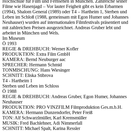
Hochschule für Film und Fernsehen in München. Zahlreiche seiner
Filme wie Hasenjagd – Vor lauter Feigheit gibt es kein Erbarmen
(1994), Shalom General (1989) oder T4 – Hartheim 1, Sterben und
Leben im Schloß (1988, gemeinsam mit Egon Humer und Johannes
Neuhauser) wurden auf internationalen Filmfestivals präsentiert und
mit zahlreichen Preisen ausgezeichnet. Andreas Gruber lebt und
arbeitet in München und Wels.
Im Museum
Ö 1993
REGIE & DREHBUCH: Werner Kofler
PRODUKTION: Extra Film GmbH
KAMERA: Bernd Neuburger aac
SPRECHER: Hermann Schmid
TONMISCHUNG: Hans Wiesinger
SCHNITT: Eliska Stibrova
T4 - Hartheim 1
Sterben und Leben im Schloss
Ö 1988
REGIE & DREHBUCH: Andreas Gruber, Egon Humer, Johannes
Neuhauser
PRODUKTION: PRO VINZFILM Filmproduktion Ges.m.b.H.
KAMERA: Hermann Dunzendorfer, Peter Freiß
TON: Alf Schwarzlmüller, Karl Kremsmüller
MUSIK: Fred Bachlehner, Adi Nimmerfall
SCHNITT: Michael Spalt, Karina Ressler