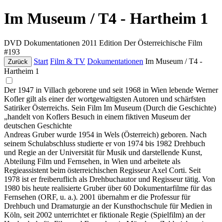
Im Museum / T4 - Hartheim 1
DVD
Dokumentationen
2011
Edition Der Österreichische Film
#193
Start
Film & TV
Dokumentationen
Im Museum / T4 -
Zurück
Hartheim 1
Der 1947 in Villach geborene und seit 1968 in Wien lebende Werner
Kofler gilt als einer der wortgewaltigsten Autoren und schärfsten
Satiriker Österreichs. Sein Film Im Museum (Durch die Geschichte)
„handelt von Koflers Besuch in einem fiktiven Museum der
deutschen Geschichte
Andreas Gruber wurde 1954 in Wels (Österreich) geboren. Nach
seinem Schulabschluss studierte er von 1974 bis 1982 Drehbuch
und Regie an der Universität für Musik und darstellende Kunst,
Abteilung Film und Fernsehen, in Wien und arbeitete als
Regieassistent beim österreichischen Regisseur Axel Corti. Seit
1978 ist er freiberuflich als Drehbuchautor und Regisseur tätig. Von
1980 bis heute realisierte Gruber über 60 Dokumentarfilme für das
Fernsehen (ORF, u. a.). 2001 übernahm er die Professur für
Drehbuch und Dramaturgie an der Kunsthochschule für Medien in
Köln, seit 2002 unterrichtet er fiktionale Regie (Spielfilm) an der