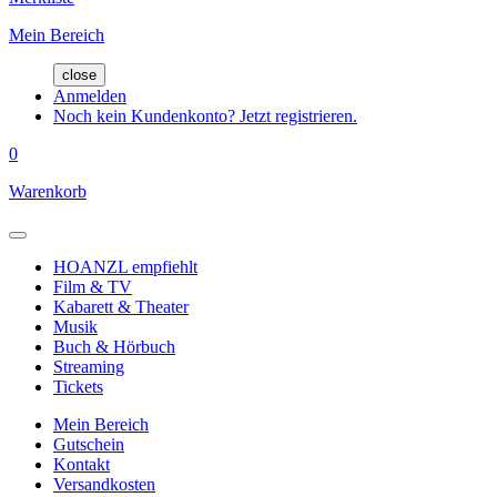
Mein Bereich
close
Anmelden
Noch kein Kundenkonto? Jetzt registrieren.
0
Warenkorb
HOANZL empfiehlt
Film & TV
Kabarett & Theater
Musik
Buch & Hörbuch
Streaming
Tickets
Mein Bereich
Gutschein
Kontakt
Versandkosten