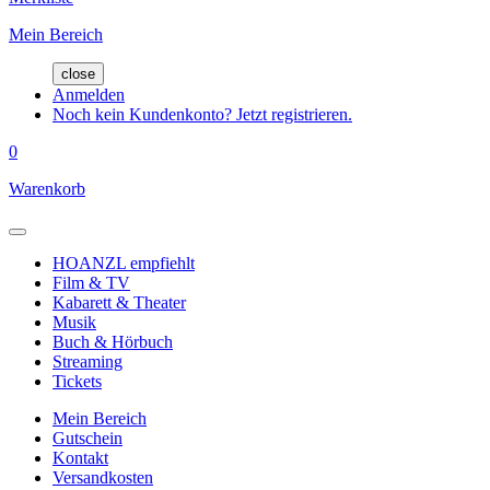
Mein Bereich
close
Anmelden
Noch kein Kundenkonto? Jetzt registrieren.
0
Warenkorb
HOANZL empfiehlt
Film & TV
Kabarett & Theater
Musik
Buch & Hörbuch
Streaming
Tickets
Mein Bereich
Gutschein
Kontakt
Versandkosten