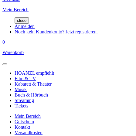
Mein Bereich
close
Anmelden
Noch kein Kundenkonto? Jetzt registrieren.
0
Warenkorb
HOANZL empfiehlt
Film & TV
Kabarett & Theater
Musik
Buch & Hörbuch
Streaming
Tickets
Mein Bereich
Gutschein
Kontakt
Versandkosten