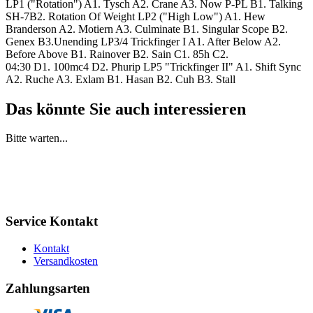
LP1 ("Rotation") A1. Tysch A2. Crane A3. Now P-PL B1. Talking
SH-7B2. Rotation Of Weight LP2 ("High Low") A1. Hew
Branderson A2. Motiern A3. Culminate B1. Singular Scope B2.
Genex B3.Unending LP3/4 Trickfinger I A1. After Below A2.
Before Above B1. Rainover B2. Sain C1. 85h C2.
04:30 D1. 100mc4 D2. Phurip LP5 "Trickfinger II" A1. Shift Sync
A2. Ruche A3. Exlam B1. Hasan B2. Cuh B3. Stall
Das könnte Sie auch interessieren
Bitte warten...
Service Kontakt
Kontakt
Versandkosten
Zahlungsarten