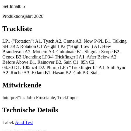
Set-Inhalt:
5
Produktionsjahr:
2026
Trackliste
LP1 ("Rotation") A1. Tysch A2. Crane A3. Now P-PL B1. Talking
SH-7B2. Rotation Of Weight LP2 ("High Low") A1. Hew
Branderson A2. Motiern A3. Culminate B1. Singular Scope B2.
Genex B3.Unending LP3/4 Trickfinger I A1. After Below A2.
Before Above B1. Rainover B2. Sain C1. 85h C2.
04:30 D1. 100mc4 D2. Phurip LP5 "Trickfinger II" A1. Shift Sync
A2. Ruche A3. Exlam B1. Hasan B2. Cuh B3. Stall
Mitwirkende
Interpret*in:
John Frusciante, Trickfinger
Technische Details
Label:
Acid Test