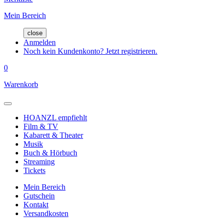
Mein Bereich
close
Anmelden
Noch kein Kundenkonto? Jetzt registrieren.
0
Warenkorb
HOANZL empfiehlt
Film & TV
Kabarett & Theater
Musik
Buch & Hörbuch
Streaming
Tickets
Mein Bereich
Gutschein
Kontakt
Versandkosten