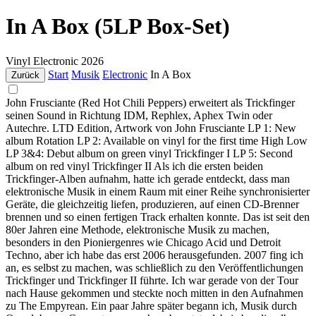
In A Box (5LP Box-Set)
Vinyl
Electronic
2026
Start
Musik
Electronic
In A Box
Zurück
John Frusciante (Red Hot Chili Peppers) erweitert als Trickfinger
seinen Sound in Richtung IDM, Rephlex, Aphex Twin oder
Autechre. LTD Edition, Artwork von John Frusciante LP 1: New
album Rotation LP 2: Available on vinyl for the first time High Low
LP 3&4: Debut album on green vinyl Trickfinger I LP 5: Second
album on red vinyl Trickfinger II Als ich die ersten beiden
Trickfinger-Alben aufnahm, hatte ich gerade entdeckt, dass man
elektronische Musik in einem Raum mit einer Reihe synchronisierter
Geräte, die gleichzeitig liefen, produzieren, auf einen CD-Brenner
brennen und so einen fertigen Track erhalten konnte. Das ist seit den
80er Jahren eine Methode, elektronische Musik zu machen,
besonders in den Pioniergenres wie Chicago Acid und Detroit
Techno, aber ich habe das erst 2006 herausgefunden. 2007 fing ich
an, es selbst zu machen, was schließlich zu den Veröffentlichungen
Trickfinger und Trickfinger II führte. Ich war gerade von der Tour
nach Hause gekommen und steckte noch mitten in den Aufnahmen
zu The Empyrean. Ein paar Jahre später begann ich, Musik durch