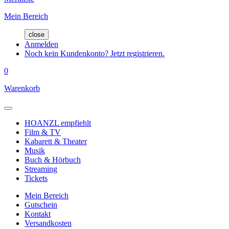
Mein Bereich
close
Anmelden
Noch kein Kundenkonto? Jetzt registrieren.
0
Warenkorb
HOANZL empfiehlt
Film & TV
Kabarett & Theater
Musik
Buch & Hörbuch
Streaming
Tickets
Mein Bereich
Gutschein
Kontakt
Versandkosten