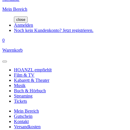
Mein Bereich
close
Anmelden
Noch kein Kundenkonto? Jetzt registrieren.
0
Warenkorb
HOANZL empfiehlt
Film & TV
Kabarett & Theater
Musik
Buch & Hörbuch
Streaming
Tickets
Mein Bereich
Gutschein
Kontakt
Versandkosten