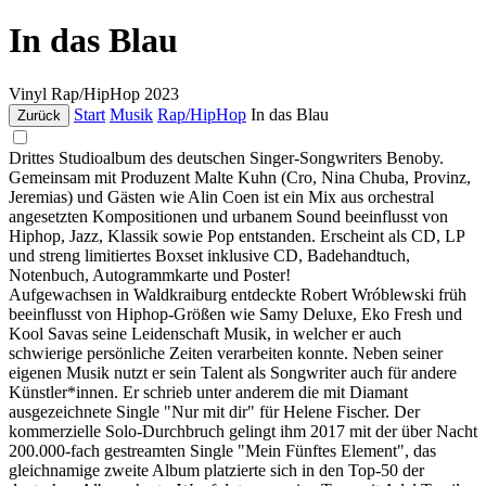
In das Blau
Vinyl
Rap/HipHop
2023
Start
Musik
Rap/HipHop
In das Blau
Zurück
Drittes Studioalbum des deutschen Singer-Songwriters Benoby.
Gemeinsam mit Produzent Malte Kuhn (Cro, Nina Chuba, Provinz,
Jeremias) und Gästen wie Alin Coen ist ein Mix aus orchestral
angesetzten Kompositionen und urbanem Sound beeinflusst von
Hiphop, Jazz, Klassik sowie Pop entstanden. Erscheint als CD, LP
und streng limitiertes Boxset inklusive CD, Badehandtuch,
Notenbuch, Autogrammkarte und Poster!
Aufgewachsen in Waldkraiburg entdeckte Robert Wróblewski früh
beeinflusst von Hiphop-Größen wie Samy Deluxe, Eko Fresh und
Kool Savas seine Leidenschaft Musik, in welcher er auch
schwierige persönliche Zeiten verarbeiten konnte. Neben seiner
eigenen Musik nutzt er sein Talent als Songwriter auch für andere
Künstler*innen. Er schrieb unter anderem die mit Diamant
ausgezeichnete Single "Nur mit dir" für Helene Fischer. Der
kommerzielle Solo-Durchbruch gelingt ihm 2017 mit der über Nacht
200.000-fach gestreamten Single "Mein Fünftes Element", das
gleichnamige zweite Album platzierte sich in den Top-50 der