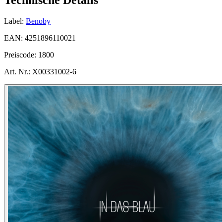
Label:
Benoby
EAN:
4251896110021
Preiscode:
1800
Art. Nr.:
X00331002-6