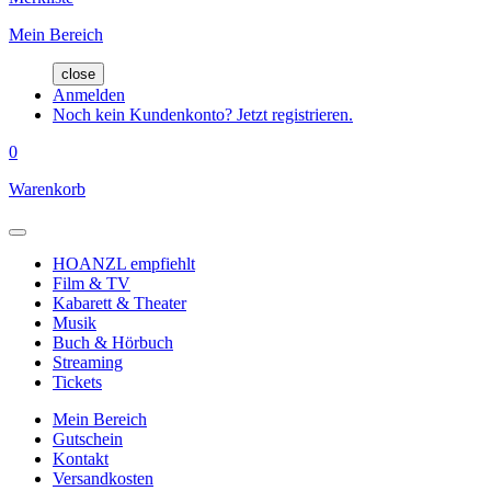
Mein Bereich
close
Anmelden
Noch kein Kundenkonto? Jetzt registrieren.
0
Warenkorb
HOANZL empfiehlt
Film & TV
Kabarett & Theater
Musik
Buch & Hörbuch
Streaming
Tickets
Mein Bereich
Gutschein
Kontakt
Versandkosten