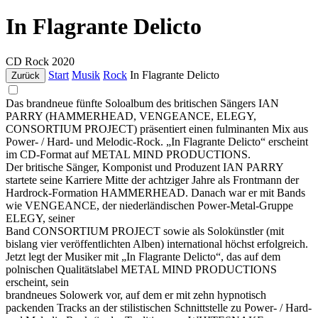
In Flagrante Delicto
CD
Rock
2020
Start
Musik
Rock
In Flagrante Delicto
Zurück
Das brandneue fünfte Soloalbum des britischen Sängers IAN
PARRY (HAMMERHEAD, VENGEANCE, ELEGY,
CONSORTIUM PROJECT) präsentiert einen fulminanten Mix aus
Power- / Hard- und Melodic-Rock. „In Flagrante Delicto“ erscheint
im CD-Format auf METAL MIND PRODUCTIONS.
Der britische Sänger, Komponist und Produzent IAN PARRY
startete seine Karriere Mitte der achtziger Jahre als Frontmann der
Hardrock-Formation HAMMERHEAD. Danach war er mit Bands
wie VENGEANCE, der niederländischen Power-Metal-Gruppe
ELEGY, seiner
Band CONSORTIUM PROJECT sowie als Solokünstler (mit
bislang vier veröffentlichten Alben) international höchst erfolgreich.
Jetzt legt der Musiker mit „In Flagrante Delicto“, das auf dem
polnischen Qualitätslabel METAL MIND PRODUCTIONS
erscheint, sein
brandneues Solowerk vor, auf dem er mit zehn hypnotisch
packenden Tracks an der stilistischen Schnittstelle zu Power- / Hard-