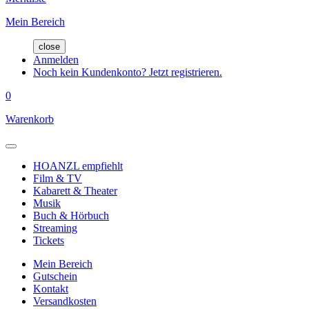
Mein Bereich
close
Anmelden
Noch kein Kundenkonto? Jetzt registrieren.
0
Warenkorb
HOANZL empfiehlt
Film & TV
Kabarett & Theater
Musik
Buch & Hörbuch
Streaming
Tickets
Mein Bereich
Gutschein
Kontakt
Versandkosten