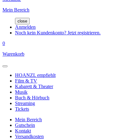
Mein Bereich
close
Anmelden
Noch kein Kundenkonto? Jetzt registrieren.
0
Warenkorb
HOANZL empfiehlt
Film & TV
Kabarett & Theater
Musik
Buch & Hörbuch
Streaming
Tickets
Mein Bereich
Gutschein
Kontakt
Versandkosten