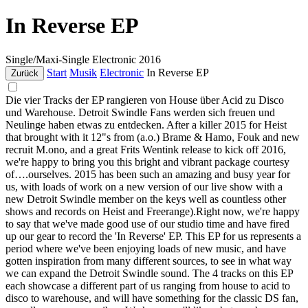
In Reverse EP
Single/Maxi-Single
Electronic
2016
Start
Musik
Electronic
In Reverse EP
Zurück
Die vier Tracks der EP rangieren von House über Acid zu Disco
und Warehouse. Detroit Swindle Fans werden sich freuen und
Neulinge haben etwas zu entdecken. After a killer 2015 for Heist
that brought with it 12"s from (a.o.) Brame & Hamo, Fouk and new
recruit M.ono, and a great Frits Wentink release to kick off 2016,
we're happy to bring you this bright and vibrant package courtesy
of….ourselves. 2015 has been such an amazing and busy year for
us, with loads of work on a new version of our live show with a
new Detroit Swindle member on the keys well as countless other
shows and records on Heist and Freerange).Right now, we're happy
to say that we've made good use of our studio time and have fired
up our gear to record the 'In Reverse' EP. This EP for us represents a
period where we've been enjoying loads of new music, and have
gotten inspiration from many different sources, to see in what way
we can expand the Detroit Swindle sound. The 4 tracks on this EP
each showcase a different part of us ranging from house to acid to
disco to warehouse, and will have something for the classic DS fan,