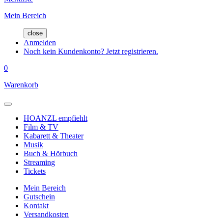
Mein Bereich
close
Anmelden
Noch kein Kundenkonto? Jetzt registrieren.
0
Warenkorb
HOANZL empfiehlt
Film & TV
Kabarett & Theater
Musik
Buch & Hörbuch
Streaming
Tickets
Mein Bereich
Gutschein
Kontakt
Versandkosten