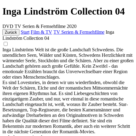
Inga Lindström Collection 04
DVD
TV Serien & Fernsehfilme
2020
Start
Film & TV
TV Serien & Fernsehfilme
Inga
Zurück
Lindström Collection 04
Inga Lindströms Welt ist die große Landschaft Schwedens. Die
unendlichen Seen, Wälder und Küsten, Schwedens Herzlichkeit mit
wärmender Seele, Stockholm und die Schären. Aber zu einer großen
Landschaft gehören auch große Gefühle. Kein Zweifel - das
emotionale Erzählen braucht das Unverwechselbare einer Region
oder eines Menschenschlages.
Es sind Lovestories, in denen wir uns wiederfinden, obwohl die
Welt der Schären, Elche und der romantischen Mittsommernächte
ihren eigenen Rhythmus hat. Es sind Liebesgeschichten von
einzigartigem Zauber, und nur, wer einmal in diese romantische
Landschaft eingetaucht ist, weiß, woraus ihr Zauber besteht. Star-
Besetzungen, Top-Regisseure, die besten Kameramänner und
aufwändige Dreharbeiten an den Originalmotiven in Schweden
haben die Qualität dieser drei Filme definiert. Sie sind ein
Bekenntnis zur modernen Romantik, aber auch ein weiterer Schritt
in die nächste Generation der Romantik-Movies.