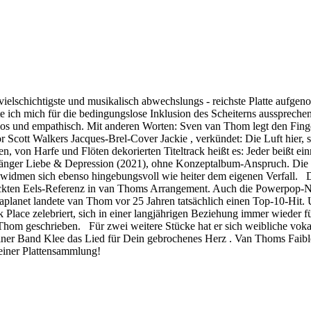
ielschichtigste und musikalisch abwechslungs - reichste Platte aufge
 ich mich für die bedingungslose Inklusion des Scheiterns ausspreche
gslos und empathisch. Mit anderen Worten: Sven van Thom legt den Finge
 Scott Walkers Jacques-Brel-Cover Jackie , verkündet: Die Luft hier, 
n, von Harfe und Flöten dekorierten Titeltrack heißt es: Jeder beißt ei
Vorgänger Liebe & Depression (2021), ohne Konzeptalbum-Anspruch. Die a
men sich ebenso hingebungsvoll wie heiter dem eigenen Verfall. De
lückten Eels-Referenz in van Thoms Arrangement. Auch die Powerpop-N
Sofaplanet landete van Thom vor 25 Jahren tatsächlich einen Top-10-Hi
lace zelebriert, sich in einer langjährigen Beziehung immer wieder f
hom geschrieben. Für zwei weitere Stücke hat er sich weibliche voka
lner Band Klee das Lied für Dein gebrochenes Herz . Van Thoms Faible 
einer Plattensammlung!