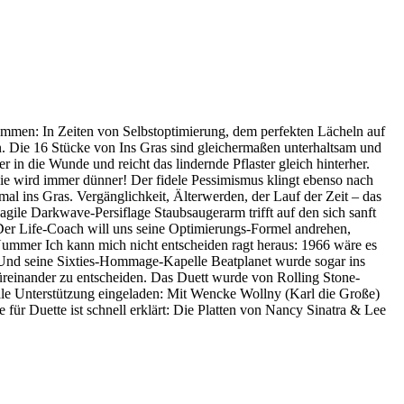
nommen: In Zeiten von Selbstoptimierung, dem perfekten Lächeln auf
n. Die 16 Stücke von Ins Gras sind gleichermaßen unterhaltsam und
r in die Wunde und reicht das lindernde Pflaster gleich hinterher.
sie wird immer dünner! Der fidele Pessimismus klingt ebenso nach
nmal ins Gras. Vergänglichkeit, Älterwerden, der Lauf der Zeit – das
gile Darkwave-Persiflage Staubsaugerarm trifft auf den sich sanft
r Life-Coach will uns seine Optimierungs-Formel andrehen,
ummer Ich kann mich nicht entscheiden ragt heraus: 1966 wäre es
t. Und seine Sixties-Hommage-Kapelle Beatplanet wurde sogar ins
üreinander zu entscheiden. Das Duett wurde von Rolling Stone-
le Unterstützung eingeladen: Mit Wencke Wollny (Karl die Große)
für Duette ist schnell erklärt: Die Platten von Nancy Sinatra & Lee