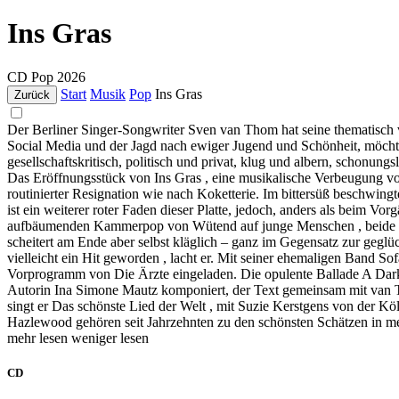
Ins Gras
CD
Pop
2026
Start
Musik
Pop
Ins Gras
Zurück
Der Berliner Singer-Songwriter Sven van Thom hat seine thematisch v
Social Media und der Jagd nach ewiger Jugend und Schönheit, möchte
gesellschaftskritisch, politisch und privat, klug und albern, schonun
Das Eröffnungsstück von Ins Gras , eine musikalische Verbeugung vor
routinierter Resignation wie nach Koketterie. Im bittersüß beschwingte
ist ein weiterer roter Faden dieser Platte, jedoch, anders als beim 
aufbäumenden Kammerpop von Wütend auf junge Menschen , beide wid
scheitert am Ende aber selbst kläglich – ganz im Gegensatz zur geg
vielleicht ein Hit geworden , lacht er. Mit seiner ehemaligen Band 
Vorprogramm von Die Ärzte eingeladen. Die opulente Ballade A Dark P
Autorin Ina Simone Mautz komponiert, der Text gemeinsam mit van T
singt er Das schönste Lied der Welt , mit Suzie Kerstgens von der Kö
Hazlewood gehören seit Jahrzehnten zu den schönsten Schätzen in m
mehr lesen
weniger lesen
CD