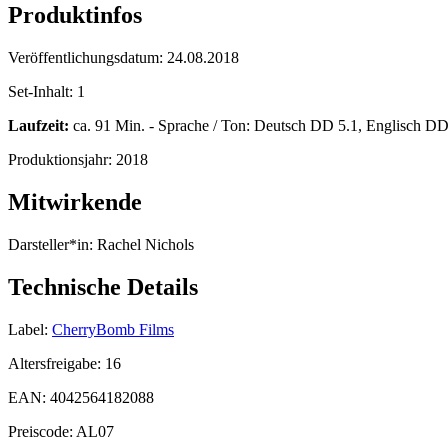
Produktinfos
Veröffentlichungsdatum:
24.08.2018
Set-Inhalt:
1
Laufzeit:
ca. 91 Min. - Sprache / Ton: Deutsch DD 5.1, Englisch DD 5
Produktionsjahr:
2018
Mitwirkende
Darsteller*in:
Rachel Nichols
Technische Details
Label:
CherryBomb Films
Altersfreigabe:
16
EAN:
4042564182088
Preiscode:
AL07