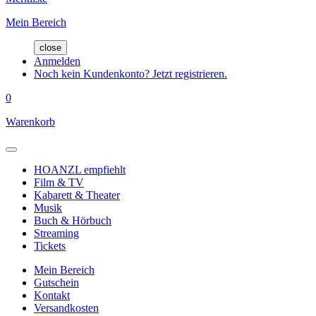
Mein Bereich
close
Anmelden
Noch kein Kundenkonto? Jetzt registrieren.
0
Warenkorb
HOANZL empfiehlt
Film & TV
Kabarett & Theater
Musik
Buch & Hörbuch
Streaming
Tickets
Mein Bereich
Gutschein
Kontakt
Versandkosten