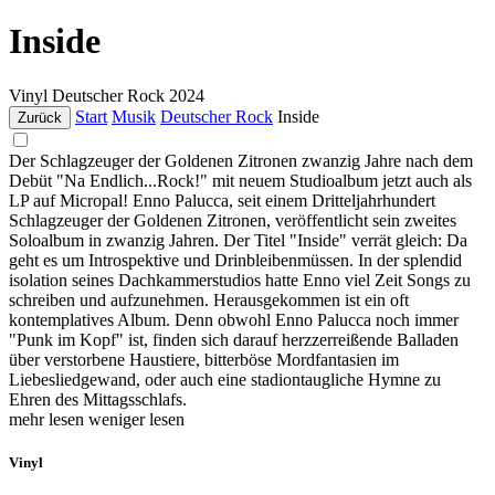
Inside
Vinyl
Deutscher Rock
2024
Start
Musik
Deutscher Rock
Inside
Zurück
Der Schlagzeuger der Goldenen Zitronen zwanzig Jahre nach dem
Debüt "Na Endlich...Rock!" mit neuem Studioalbum jetzt auch als
LP auf Micropal! Enno Palucca, seit einem Dritteljahrhundert
Schlagzeuger der Goldenen Zitronen, veröffentlicht sein zweites
Soloalbum in zwanzig Jahren. Der Titel "Inside" verrät gleich: Da
geht es um Introspektive und Drinbleibenmüssen. In der splendid
isolation seines Dachkammerstudios hatte Enno viel Zeit Songs zu
schreiben und aufzunehmen. Herausgekommen ist ein oft
kontemplatives Album. Denn obwohl Enno Palucca noch immer
"Punk im Kopf" ist, finden sich darauf herzzerreißende Balladen
über verstorbene Haustiere, bitterböse Mordfantasien im
Liebesliedgewand, oder auch eine stadiontaugliche Hymne zu
Ehren des Mittagsschlafs.
mehr lesen
weniger lesen
Vinyl