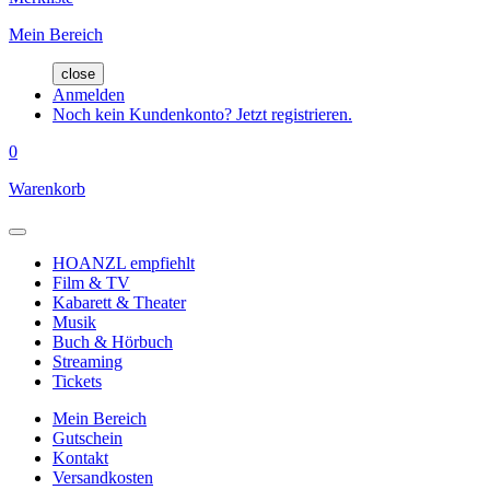
Mein Bereich
close
Anmelden
Noch kein Kundenkonto? Jetzt registrieren.
0
Warenkorb
HOANZL empfiehlt
Film & TV
Kabarett & Theater
Musik
Buch & Hörbuch
Streaming
Tickets
Mein Bereich
Gutschein
Kontakt
Versandkosten