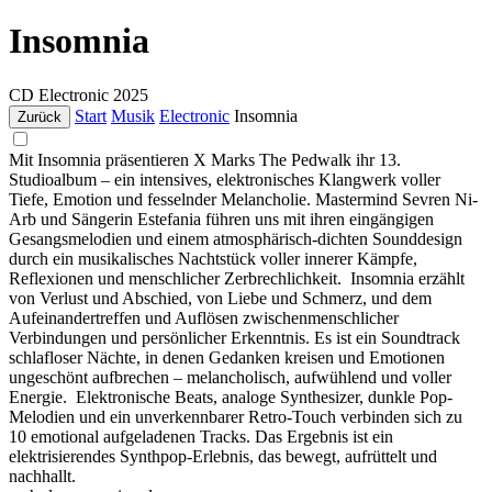
Insomnia
CD
Electronic
2025
Start
Musik
Electronic
Insomnia
Zurück
Mit Insomnia präsentieren X Marks The Pedwalk ihr 13.
Studioalbum – ein intensives, elektronisches Klangwerk voller
Tiefe, Emotion und fesselnder Melancholie. Mastermind Sevren Ni-
Arb und Sängerin Estefania führen uns mit ihren eingängigen
Gesangsmelodien und einem atmosphärisch-dichten Sounddesign
durch ein musikalisches Nachtstück voller innerer Kämpfe,
Reflexionen und menschlicher Zerbrechlichkeit. Insomnia erzählt
von Verlust und Abschied, von Liebe und Schmerz, und dem
Aufeinandertreffen und Auflösen zwischenmenschlicher
Verbindungen und persönlicher Erkenntnis. Es ist ein Soundtrack
schlafloser Nächte, in denen Gedanken kreisen und Emotionen
ungeschönt aufbrechen – melancholisch, aufwühlend und voller
Energie. Elektronische Beats, analoge Synthesizer, dunkle Pop-
Melodien und ein unverkennbarer Retro-Touch verbinden sich zu
10 emotional aufgeladenen Tracks. Das Ergebnis ist ein
elektrisierendes Synthpop-Erlebnis, das bewegt, aufrüttelt und
nachhallt.