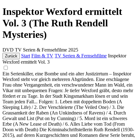
Inspektor Wexford ermittelt
Vol. 3 (The Ruth Rendell
Mysteries)
DVD
TV Serien & Fernsehfilme
2025
Start
Film & TV
TV Serien & Fernsehfilme
Inspektor
Zurück
Wexford ermittelt Vol. 3
Ein Serienkiller, eine Bombe und ein alter Justizirrtum – Inspektor
Wexford steht vor gleich mehreren Abgründen. Eine erschlagene
Frau ohne Vergangenheit, ein verschwundener Mann im Wald, ein
Vikar mit unbequemen Fragen: Je tiefer Wexford gräbt, desto mehr
fördert er zu Tage. In der Stadt Kingsmarkham lösen er und sein
Team jeden Fall... Folgen: 1. Leben mit doppeltem Boden (A
Sleeping Life) / 2. Der Verschleierte (The Veiled One) / 3. Die
Grausamkeit der Raben (An Unkindness of Ravens) / 4. Durch
Gewalt und List (Put on by Cunning) / 5. Mord ist ein schweres
Erbe (A New Lease of Death) / 6. Alles Liebe vom Tod (From
Doon with Death) Die Kriminalschriftstellerin Ruth Rendell (1930-
2015), auf deren Kurzgeschichten und Romanen diese Serie beruht,