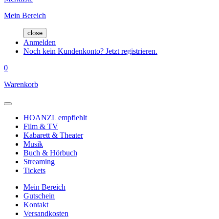
Mein Bereich
close
Anmelden
Noch kein Kundenkonto? Jetzt registrieren.
0
Warenkorb
HOANZL empfiehlt
Film & TV
Kabarett & Theater
Musik
Buch & Hörbuch
Streaming
Tickets
Mein Bereich
Gutschein
Kontakt
Versandkosten