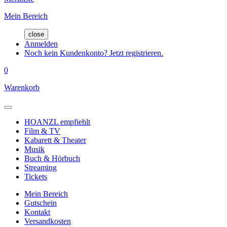
Mein Bereich
close
Anmelden
Noch kein Kundenkonto? Jetzt registrieren.
0
Warenkorb
HOANZL empfiehlt
Film & TV
Kabarett & Theater
Musik
Buch & Hörbuch
Streaming
Tickets
Mein Bereich
Gutschein
Kontakt
Versandkosten