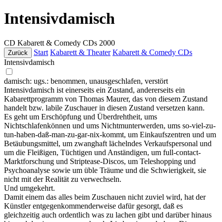
Intensivdamisch
CD
Kabarett & Comedy CDs
2000
Start
Kabarett & Theater
Kabarett & Comedy CDs
Zurück
Intensivdamisch
damisch: ugs.: benommen, unausgeschlafen, verstört
Intensivdamisch ist einerseits ein Zustand, andererseits ein
Kabarettprogramm von Thomas Maurer, das von diesem Zustand
handelt bzw. labile Zuschauer in diesen Zustand versetzen kann.
Es geht um Erschöpfung und Überdrehtheit, ums
Nichtschlafenkönnen und ums Nichtmunterwerden, ums so-viel-zu-
tun-haben-daß-man-zu-gar-nix-kommt, um Einkaufszentren und um
Betäubungsmittel, um zwanghaft lächelndes Verkaufspersonal und
um die Fleißigen, Tüchtigen und Anständigen, um full-contact-
Marktforschung und Striptease-Discos, um Teleshopping und
Psychoanalyse sowie um üble Träume und die Schwierigkeit, sie
nicht mit der Realität zu verwechseln.
Und umgekehrt.
Damit einem das alles beim Zuschauen nicht zuviel wird, hat der
Künstler entgegenkommenderweise dafür gesorgt, daß es
gleichzeitig auch ordentlich was zu lachen gibt und darüber hinaus