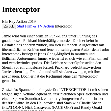
Interceptor
Blu-Ray
Action
2019
Start
Film & TV
Action
Interceptor
Zurück
Jamie wird von einer brutalen Punk-Gang unter Führung des
gnadenlosen Packhard hinterhältig ermordet. Doch er kehrt in
Gestalt eines anderen zurück, um sich zu rächen. Ausgestattet mit
übernatürlichen Kräften und ienem unschlagbaren Auto - dem Turbo
Interceptor - besiegt er jedes Gang-Mitglied in rasanten und
tödlichen Autorennen. Immer wieder lst er sich wie ein Phantom auf
und verschwindet spurlos. Die Leichen seiner Opfer stellen den
Sheriff vor ein unlösbares Rätsel. Packhard bedroht inzwischen
Jamies ehemalige Freundin und will sie dazu zwingen, mit ihm
abzuhauen. Doch er hat die Rechnung ohne den "Interceptor"
gemacht.
Zustzinfo: Spannend und mysteriös: INTERCEPTOR ist mit seinen
waghalsigen Action-Sequenzen, faszinierenden Spezialeffekten und
einem Spitzen Soundtrack einer der gelungensten Action-Thriller
der 80er Jahre. In den Hauptrollen sind Stars wie Charlie Sheen
(PLATOON), Nick Cassavetes (FACE OFF) und Randy Quaid