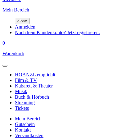
Mein Bereich
close
Anmelden
Noch kein Kundenkonto? Jetzt registrieren.
0
Warenkorb
HOANZL empfiehlt
Film & TV
Kabarett & Theater
Musik
Buch & Hörbuch
Streaming
Tickets
Mein Bereich
Gutschein
Kontakt
Versandkosten