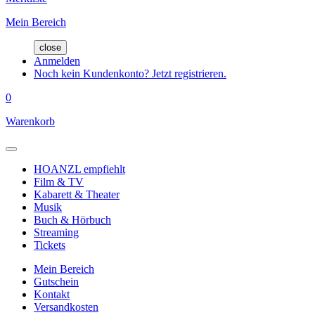
Mein Bereich
close
Anmelden
Noch kein Kundenkonto? Jetzt registrieren.
0
Warenkorb
HOANZL empfiehlt
Film & TV
Kabarett & Theater
Musik
Buch & Hörbuch
Streaming
Tickets
Mein Bereich
Gutschein
Kontakt
Versandkosten