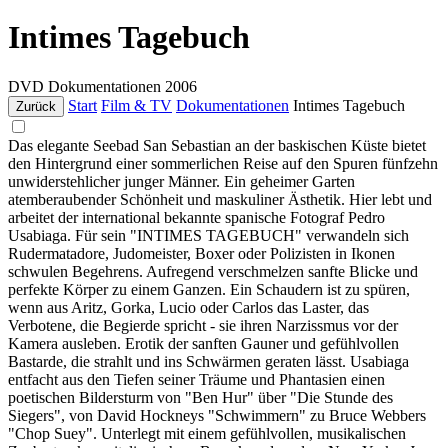
Intimes Tagebuch
DVD
Dokumentationen
2006
Start
Film & TV
Dokumentationen
Intimes Tagebuch
Zurück
Das elegante Seebad San Sebastian an der baskischen Küste bietet
den Hintergrund einer sommerlichen Reise auf den Spuren fünfzehn
unwiderstehlicher junger Männer. Ein geheimer Garten
atemberaubender Schönheit und maskuliner Ästhetik. Hier lebt und
arbeitet der international bekannte spanische Fotograf Pedro
Usabiaga. Für sein "INTIMES TAGEBUCH" verwandeln sich
Rudermatadore, Judomeister, Boxer oder Polizisten in Ikonen
schwulen Begehrens. Aufregend verschmelzen sanfte Blicke und
perfekte Körper zu einem Ganzen. Ein Schaudern ist zu spüren,
wenn aus Aritz, Gorka, Lucio oder Carlos das Laster, das
Verbotene, die Begierde spricht - sie ihren Narzissmus vor der
Kamera ausleben. Erotik der sanften Gauner und gefühlvollen
Bastarde, die strahlt und ins Schwärmen geraten lässt. Usabiaga
entfacht aus den Tiefen seiner Träume und Phantasien einen
poetischen Bildersturm von "Ben Hur" über "Die Stunde des
Siegers", von David Hockneys "Schwimmern" zu Bruce Webbers
"Chop Suey". Unterlegt mit einem gefühlvollen, musikalischen