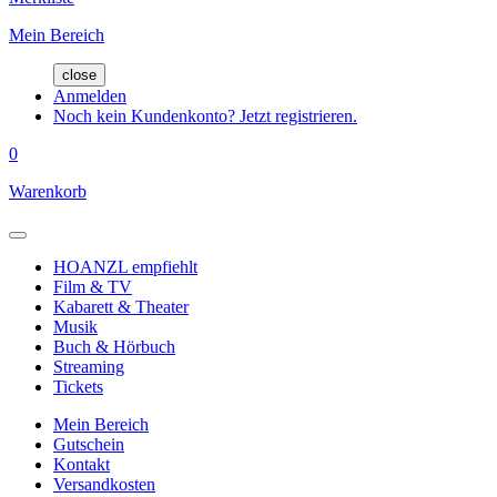
Mein Bereich
close
Anmelden
Noch kein Kundenkonto? Jetzt registrieren.
0
Warenkorb
HOANZL empfiehlt
Film & TV
Kabarett & Theater
Musik
Buch & Hörbuch
Streaming
Tickets
Mein Bereich
Gutschein
Kontakt
Versandkosten