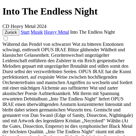
Into The Endless Night
CD
Heavy Metal
2024
Start
Musik
Heavy Metal
Into The Endless Night
Zurück
Während das Pendel von schwarzer Wut zu bitteren Emotionen
schwingt, entfesselt OPUS IRAE Blitze glühender Wildheit und
klassischer Gelassenheit. Gezeitenwechsel ungezügelter
Leidenschaft entführen den Zuhörer in ein Reich gespenstischer
Melodien gepaart mit ungezügelter Brutalität und stillen somit den
Durst selbst der verzweifeltsten Seelen. OPUS IRAE hat die Kunst
perfektioniert, auf exquisite Weise zwischen hochfliegenden
Orchesterrefrains und manischen Angriffen zu wechseln und fordert
mit einer mächtigen Alchemie aus raffinierter Wut und zarter
akustischer Poesie Aufmerksamkeit. Mit ihrem mit Spannung
erwarteten Debütalbum „Into The Endless Night“ liefert OPUS
IRAE einen überwältigenden Ansturm konzentrierter Intensität und
bleibt dabei seinen germanischen Wurzeln treu. Gemischt und
gemastert von Dan Swanö (Edge of Sanity, Dissection, Nightingale)
und mit Artwork des legendären Kristian „Necrolord“ Wåhlin (At
the Gates, Dissection, Emperor) ist dies symphonischer Black Metal
der höchsten Qualität. „Into The Endless Night“ räumt mit allen