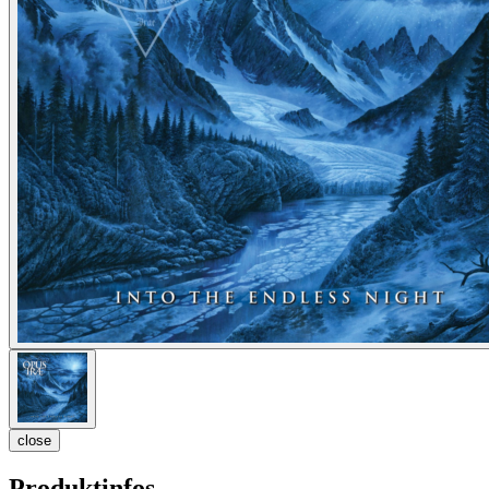
close
Produktinfos