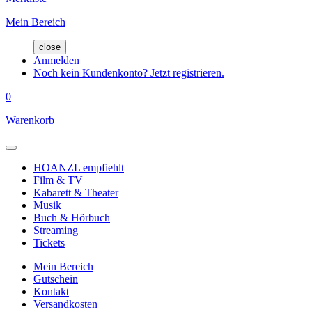
Mein Bereich
close
Anmelden
Noch kein Kundenkonto? Jetzt registrieren.
0
Warenkorb
HOANZL empfiehlt
Film & TV
Kabarett & Theater
Musik
Buch & Hörbuch
Streaming
Tickets
Mein Bereich
Gutschein
Kontakt
Versandkosten