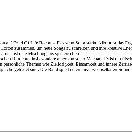
tion auf Fond Of Life Records. Das zehn Song starke Album ist das Erg
lton zusammen, um neue Songs zu schreiben und ihre kreative Energie
tion" ist eine Mischung aus spielerischen
schen Hardcore, insbesondere amerikanischer Machart. Es ist ein fris
ln persönliche Themen wie Ziellosigkeit, Einsamkeit und innere Zerri
r Sprache getextet sind. Die Band spielt einen unverwechselbaren Soun