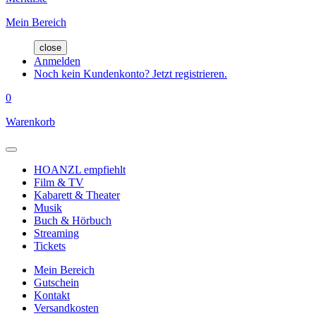
Mein Bereich
close
Anmelden
Noch kein Kundenkonto? Jetzt registrieren.
0
Warenkorb
HOANZL empfiehlt
Film & TV
Kabarett & Theater
Musik
Buch & Hörbuch
Streaming
Tickets
Mein Bereich
Gutschein
Kontakt
Versandkosten