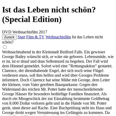
Ist das Leben nicht schön?
(Special Edition)
DVD
Weihnachtsfilm
2017
Start
Film & TV
Weihnachtsfilm
Ist das Leben nicht
Zurück
schön?
Weihnachtsabend in der Kleinstadt Bedford Falls. Ein gewisser
George Bailey wünscht sich, er wäre nie geboren. Lebensmüde, wie
er ist, ist er drauf und dran Selbstmord zu begehen. Der Fall wird
dem Himmel gemeldet. Sofort wird eine "Rettungsaktion" gestartet.
Clarence, der diensthabende Engel, der sich noch seine Flügel
verdienen muss, soll ihm helfen und wird über Georges Probleme
informiert. Doch Clarence hat seine Mühe mit George, dem Leiter
der kleinen, vom Vater geerbten Bausparkasse. Gegen den
Widerstand des reichen Mr. Potter hatte der menschenliebende
George Häuser für besonders bedürftige Familien finanziert. Als
durch ein Missgeschick der zur Einzahlung bestimmte Geldbetrag
von 8.000 Dollar verloren geht und in die Hände von Mr. Potter
gerät, sinnt dieser auf Rache. Eine Buchprüfung steht ins Haus und
George droht wegen Veruntreuung ins Gefängnis zu kommen. Da