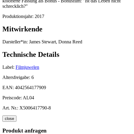
kolorierte Fassung als Bonus - Bonusfilm: "Ist das Leben nicht
schrecklich?"
Produktionsjahr:
2017
Mitwirkende
Darsteller*in:
James Stewart, Donna Reed
Technische Details
Label:
Filmjuwelen
Altersfreigabe:
6
EAN:
4042564177909
Preiscode:
AL04
Art. Nr.:
X5006417790-8
close
Produkt anfragen