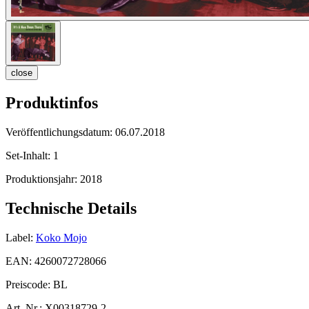
close
Produktinfos
Veröffentlichungsdatum:
06.07.2018
Set-Inhalt:
1
Produktionsjahr:
2018
Technische Details
Label:
Koko Mojo
EAN:
4260072728066
Preiscode:
BL
Art. Nr.:
X00318729-2