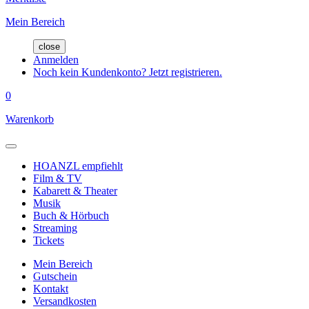
Mein Bereich
close
Anmelden
Noch kein Kundenkonto? Jetzt registrieren.
0
Warenkorb
HOANZL empfiehlt
Film & TV
Kabarett & Theater
Musik
Buch & Hörbuch
Streaming
Tickets
Mein Bereich
Gutschein
Kontakt
Versandkosten