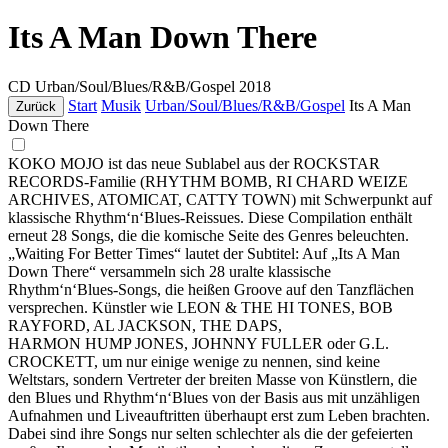
Its A Man Down There
CD
Urban/Soul/Blues/R&B/Gospel
2018
Start
Musik
Urban/Soul/Blues/R&B/Gospel
Its A Man
Zurück
Down There
KOKO MOJO ist das neue Sublabel aus der ROCKSTAR
RECORDS-Familie (RHYTHM BOMB, RI CHARD WEIZE
ARCHIVES, ATOMICAT, CATTY TOWN) mit Schwerpunkt auf
klassische Rhythm‘n‘Blues-Reissues. Diese Compilation enthält
erneut 28 Songs, die die komische Seite des Genres beleuchten.
„Waiting For Better Times“ lautet der Subtitel: Auf „Its A Man
Down There“ versammeln sich 28 uralte klassische
Rhythm‘n‘Blues-Songs, die heißen Groove auf den Tanzflächen
versprechen. Künstler wie LEON & THE HI TONES, BOB
RAYFORD, AL JACKSON, THE DAPS,
HARMON HUMP JONES, JOHNNY FULLER oder G.L.
CROCKETT, um nur einige wenige zu nennen, sind keine
Weltstars, sondern Vertreter der breiten Masse von Künstlern, die
den Blues und Rhythm‘n‘Blues von der Basis aus mit unzähligen
Aufnahmen und Liveauftritten überhaupt erst zum Leben brachten.
Dabei sind ihre Songs nur selten schlechter als die der gefeierten