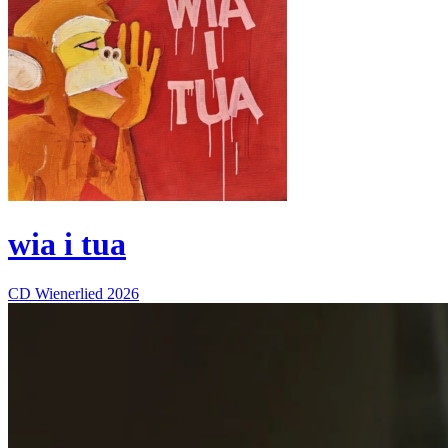
wia i tua
CD
Wienerlied
2026