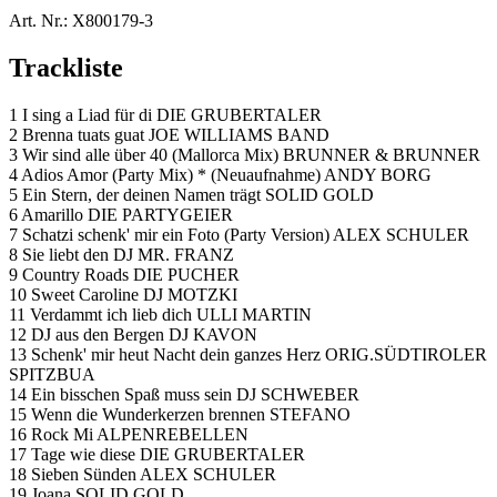
Art. Nr.:
X800179-3
Trackliste
1 I sing a Liad für di DIE GRUBERTALER
2 Brenna tuats guat JOE WILLIAMS BAND
3 Wir sind alle über 40 (Mallorca Mix) BRUNNER & BRUNNER
4 Adios Amor (Party Mix) * (Neuaufnahme) ANDY BORG
5 Ein Stern, der deinen Namen trägt SOLID GOLD
6 Amarillo DIE PARTYGEIER
7 Schatzi schenk' mir ein Foto (Party Version) ALEX SCHULER
8 Sie liebt den DJ MR. FRANZ
9 Country Roads DIE PUCHER
10 Sweet Caroline DJ MOTZKI
11 Verdammt ich lieb dich ULLI MARTIN
12 DJ aus den Bergen DJ KAVON
13 Schenk' mir heut Nacht dein ganzes Herz ORIG.SÜDTIROLER
SPITZBUA
14 Ein bisschen Spaß muss sein DJ SCHWEBER
15 Wenn die Wunderkerzen brennen STEFANO
16 Rock Mi ALPENREBELLEN
17 Tage wie diese DIE GRUBERTALER
18 Sieben Sünden ALEX SCHULER
19 Joana SOLID GOLD