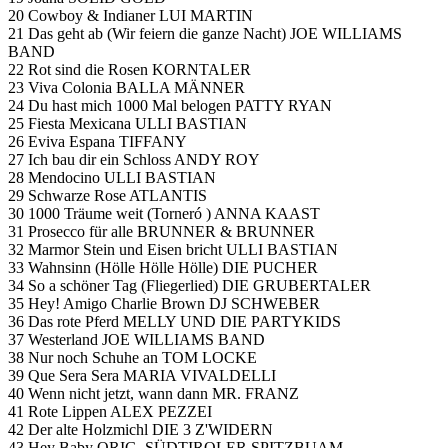
20 Cowboy & Indianer LUI MARTIN
21 Das geht ab (Wir feiern die ganze Nacht) JOE WILLIAMS
BAND
22 Rot sind die Rosen KORNTALER
23 Viva Colonia BALLA MÄNNER
24 Du hast mich 1000 Mal belogen PATTY RYAN
25 Fiesta Mexicana ULLI BASTIAN
26 Eviva Espana TIFFANY
27 Ich bau dir ein Schloss ANDY ROY
28 Mendocino ULLI BASTIAN
29 Schwarze Rose ATLANTIS
30 1000 Träume weit (Torneró ) ANNA KAAST
31 Prosecco für alle BRUNNER & BRUNNER
32 Marmor Stein und Eisen bricht ULLI BASTIAN
33 Wahnsinn (Hölle Hölle Hölle) DIE PUCHER
34 So a schöner Tag (Fliegerlied) DIE GRUBERTALER
35 Hey! Amigo Charlie Brown DJ SCHWEBER
36 Das rote Pferd MELLY UND DIE PARTYKIDS
37 Westerland JOE WILLIAMS BAND
38 Nur noch Schuhe an TOM LOCKE
39 Que Sera Sera MARIA VIVALDELLI
40 Wenn nicht jetzt, wann dann MR. FRANZ
41 Rote Lippen ALEX PEZZEI
42 Der alte Holzmichl DIE 3 Z'WIDERN
43 Hey Baby ORIG. SÜDTIROLER SPITZBUAM