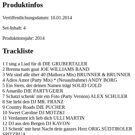
Produktinfos
Veröffentlichungsdatum:
10.01.2014
Set-Inhalt:
4
Produktionsjahr:
2014
Trackliste
1 I sing a Liad für di DIE GRUBERTALER
2 Brenna tuats guat JOE WILLIAMS BAND
3 Wir sind alle über 40 (Mallorca Mix) BRUNNER & BRUNNER
4 Adios Amor (Party Mix) * (Neuaufnahme) ANDY BORG
5 Ein Stern, der deinen Namen trägt SOLID GOLD
6 Amarillo DIE PARTYGEIER
7 Schatzi schenk' mir ein Foto (Party Version) ALEX SCHULER
8 Sie liebt den DJ MR. FRANZ
9 Country Roads DIE PUCHER
10 Sweet Caroline DJ MOTZKI
11 Verdammt ich lieb dich ULLI MARTIN
12 DJ aus den Bergen DJ KAVON
13 Schenk' mir heut Nacht dein ganzes Herz ORIG.SÜDTIROLER
SPITZBUA