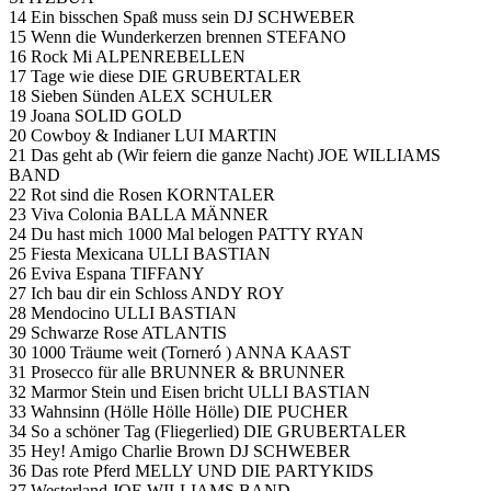
14 Ein bisschen Spaß muss sein DJ SCHWEBER
15 Wenn die Wunderkerzen brennen STEFANO
16 Rock Mi ALPENREBELLEN
17 Tage wie diese DIE GRUBERTALER
18 Sieben Sünden ALEX SCHULER
19 Joana SOLID GOLD
20 Cowboy & Indianer LUI MARTIN
21 Das geht ab (Wir feiern die ganze Nacht) JOE WILLIAMS
BAND
22 Rot sind die Rosen KORNTALER
23 Viva Colonia BALLA MÄNNER
24 Du hast mich 1000 Mal belogen PATTY RYAN
25 Fiesta Mexicana ULLI BASTIAN
26 Eviva Espana TIFFANY
27 Ich bau dir ein Schloss ANDY ROY
28 Mendocino ULLI BASTIAN
29 Schwarze Rose ATLANTIS
30 1000 Träume weit (Torneró ) ANNA KAAST
31 Prosecco für alle BRUNNER & BRUNNER
32 Marmor Stein und Eisen bricht ULLI BASTIAN
33 Wahnsinn (Hölle Hölle Hölle) DIE PUCHER
34 So a schöner Tag (Fliegerlied) DIE GRUBERTALER
35 Hey! Amigo Charlie Brown DJ SCHWEBER
36 Das rote Pferd MELLY UND DIE PARTYKIDS
37 Westerland JOE WILLIAMS BAND