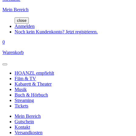
Mein Bereich
close
Anmelden
Noch kein Kundenkonto? Jetzt registrieren.
0
Warenkorb
HOANZL empfiehlt
Film & TV
Kabarett & Theater
Musik
Buch & Hörbuch
Streaming
Tickets
Mein Bereich
Gutschein
Kontakt
Versandkosten