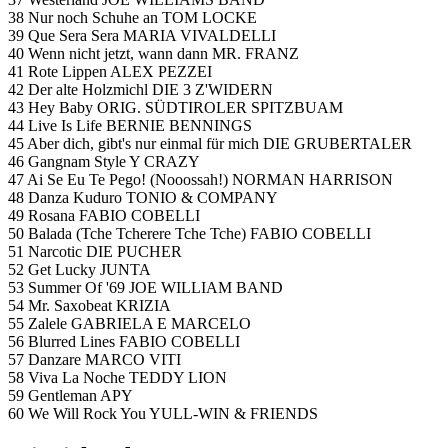
38 Nur noch Schuhe an TOM LOCKE
39 Que Sera Sera MARIA VIVALDELLI
40 Wenn nicht jetzt, wann dann MR. FRANZ
41 Rote Lippen ALEX PEZZEI
42 Der alte Holzmichl DIE 3 Z'WIDERN
43 Hey Baby ORIG. SÜDTIROLER SPITZBUAM
44 Live Is Life BERNIE BENNINGS
45 Aber dich, gibt's nur einmal für mich DIE GRUBERTALER
46 Gangnam Style Y CRAZY
47 Ai Se Eu Te Pego! (Nooossah!) NORMAN HARRISON
48 Danza Kuduro TONIO & COMPANY
49 Rosana FABIO COBELLI
50 Balada (Tche Tcherere Tche Tche) FABIO COBELLI
51 Narcotic DIE PUCHER
52 Get Lucky JUNTA
53 Summer Of '69 JOE WILLIAM BAND
54 Mr. Saxobeat KRIZIA
55 Zalele GABRIELA E MARCELO
56 Blurred Lines FABIO COBELLI
57 Danzare MARCO VITI
58 Viva La Noche TEDDY LION
59 Gentleman APY
60 We Will Rock You YULL-WIN & FRIENDS