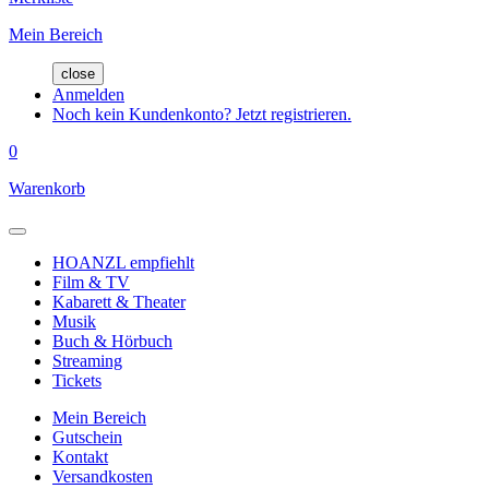
Mein Bereich
close
Anmelden
Noch kein Kundenkonto? Jetzt registrieren.
0
Warenkorb
HOANZL empfiehlt
Film & TV
Kabarett & Theater
Musik
Buch & Hörbuch
Streaming
Tickets
Mein Bereich
Gutschein
Kontakt
Versandkosten