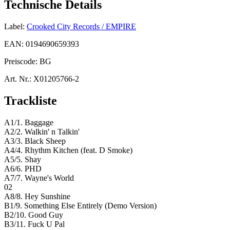
Technische Details
Label:
Crooked City Records / EMPIRE
EAN:
0194690659393
Preiscode:
BG
Art. Nr.:
X01205766-2
Trackliste
A1/1. Baggage
A2/2. Walkin' n Talkin'
A3/3. Black Sheep
A4/4. Rhythm Kitchen (feat. D Smoke)
A5/5. Shay
A6/6. PHD
A7/7. Wayne's World
02
A8/8. Hey Sunshine
B1/9. Something Else Entirely (Demo Version)
B2/10. Good Guy
B3/11. Fuck U Pal