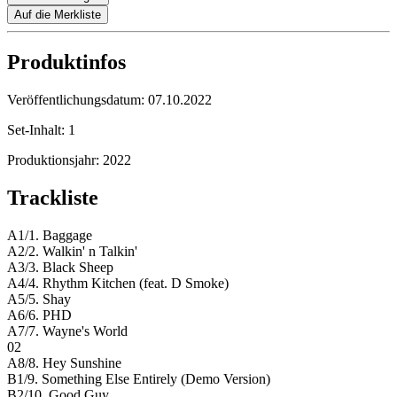
Auf die Merkliste
Produktinfos
Veröffentlichungsdatum:
07.10.2022
Set-Inhalt:
1
Produktionsjahr:
2022
Trackliste
A1/1. Baggage
A2/2. Walkin' n Talkin'
A3/3. Black Sheep
A4/4. Rhythm Kitchen (feat. D Smoke)
A5/5. Shay
A6/6. PHD
A7/7. Wayne's World
02
A8/8. Hey Sunshine
B1/9. Something Else Entirely (Demo Version)
B2/10. Good Guy