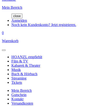
Mein Bereich
close
Anmelden
Noch kein Kundenkonto? Jetzt registrieren.
0
Warenkorb
HOANZL empfiehlt
Film & TV
Kabarett & Theater
Musik
Buch & Hörbuch
Streaming
Tickets
Mein Bereich
Gutschein
Kontakt
Versandkosten