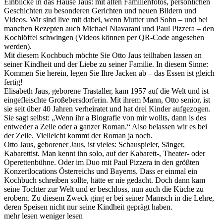
Einblicke in das Hause Jaus: mit alten Familienfotos, persönlichen
Geschichten zu besonderen Gerichten und neuen Bildern und
Videos. Wir sind live mit dabei, wenn Mutter und Sohn – und bei
manchen Rezepten auch Michael Niavarani und Paul Pizzera – den
Kochlöffel schwingen (Videos können per QR-Code angesehen
werden).
Mit diesem Kochbuch möchte Sie Otto Jaus teilhaben lassen an
seiner Kindheit und der Liebe zu seiner Familie. In diesem Sinne:
Kommen Sie herein, legen Sie Ihre Jacken ab – das Essen ist gleich
fertig!
Elisabeth Jaus, geborene Trastaller, kam 1957 auf die Welt und ist
eingefleischte Großebersdorferin. Mit ihrem Mann, Otto senior, ist
sie seit über 40 Jahren verheiratet und hat drei Kinder aufgezogen.
Sie sagt selbst: „Wenn ihr a Biografie von mir wollts, dann is des
entweder a Zeile oder a ganzer Roman.“ Also belassen wir es bei
der Zeile. Vielleicht kommt der Roman ja noch.
Otto Jaus, geborener Jaus, ist vieles: Schauspieler, Sänger,
Kabarettist. Man kennt ihn solo, auf der Kabarett-, Theater- oder
Operettenbühne. Oder im Duo mit Paul Pizzera in den größten
Konzertlocations Österreichs und Bayerns. Dass er einmal ein
Kochbuch schreiben sollte, hätte er nie gedacht. Doch dann kam
seine Tochter zur Welt und er beschloss, nun auch die Küche zu
erobern. Zu diesem Zweck ging er bei seiner Mamsch in die Lehre,
deren Speisen nicht nur seine Kindheit geprägt haben.
mehr lesen
weniger lesen