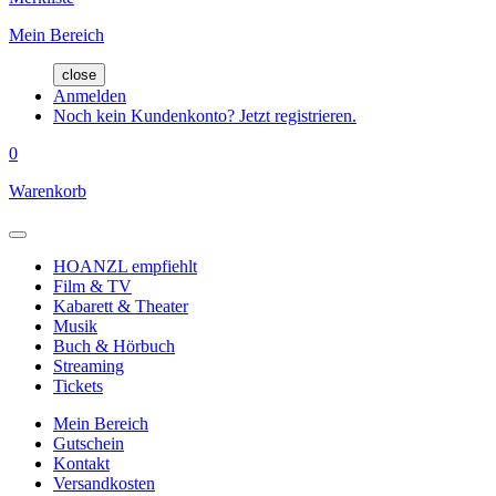
Mein Bereich
close
Anmelden
Noch kein Kundenkonto? Jetzt registrieren.
0
Warenkorb
HOANZL empfiehlt
Film & TV
Kabarett & Theater
Musik
Buch & Hörbuch
Streaming
Tickets
Mein Bereich
Gutschein
Kontakt
Versandkosten