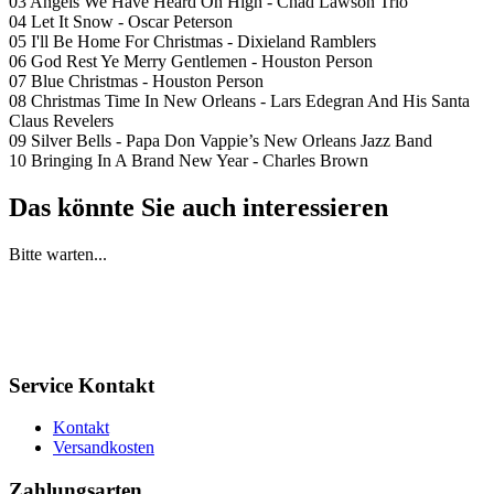
03 Angels We Have Heard On High - Chad Lawson Trio
04 Let It Snow - Oscar Peterson
05 I'll Be Home For Christmas - Dixieland Ramblers
06 God Rest Ye Merry Gentlemen - Houston Person
07 Blue Christmas - Houston Person
08 Christmas Time In New Orleans - Lars Edegran And His Santa
Claus Revelers
09 Silver Bells - Papa Don Vappie’s New Orleans Jazz Band
10 Bringing In A Brand New Year - Charles Brown
Das könnte Sie auch interessieren
Bitte warten...
Service Kontakt
Kontakt
Versandkosten
Zahlungsarten