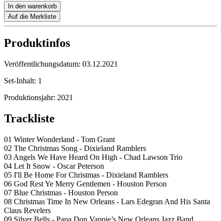
In den warenkorb
Auf die Merkliste
Produktinfos
Veröffentlichungsdatum:
03.12.2021
Set-Inhalt:
1
Produktionsjahr:
2021
Trackliste
01 Winter Wonderland - Tom Grant
02 The Christmas Song - Dixieland Ramblers
03 Angels We Have Heard On High - Chad Lawson Trio
04 Let It Snow - Oscar Peterson
05 I'll Be Home For Christmas - Dixieland Ramblers
06 God Rest Ye Merry Gentlemen - Houston Person
07 Blue Christmas - Houston Person
08 Christmas Time In New Orleans - Lars Edegran And His Santa
Claus Revelers
09 Silver Bells - Papa Don Vappie’s New Orleans Jazz Band