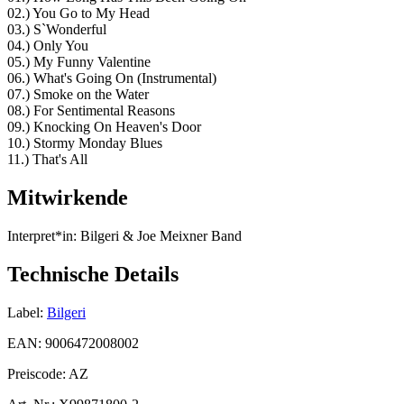
02.) You Go to My Head
03.) S`Wonderful
04.) Only You
05.) My Funny Valentine
06.) What's Going On (Instrumental)
07.) Smoke on the Water
08.) For Sentimental Reasons
09.) Knocking On Heaven's Door
10.) Stormy Monday Blues
11.) That's All
Mitwirkende
Interpret*in:
Bilgeri & Joe Meixner Band
Technische Details
Label:
Bilgeri
EAN:
9006472008002
Preiscode:
AZ