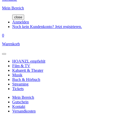
Mein Bereich
close
Anmelden
Noch kein Kundenkonto? Jetzt registrieren.
0
Warenkorb
HOANZL empfiehlt
Film & TV
Kabarett & Theater
Musik
Buch & Hörbuch
Streaming
Tickets
Mein Bereich
Gutschein
Kontakt
Versandkosten