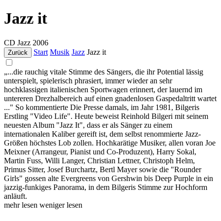
Jazz it
CD
Jazz
2006
Start
Musik
Jazz
Jazz it
Zurück
„...die rauchig vitale Stimme des Sängers, die ihr Potential lässig
unterspielt, spielerisch phrasiert, immer wieder an sehr
hochklassigen italienischen Sportwagen erinnert, der lauernd im
untereren Drezhalbereich auf einen gnadenlosen Gaspedaltritt wartet
..." So kommentierte Die Presse damals, im Jahr 1981, Bilgeris
Erstling "Video Life". Heute beweist Reinhold Bilgeri mit seinem
neuesten Album "Jazz It", dass er als Sänger zu einem
internationalen Kaliber gereift ist, dem selbst renommierte Jazz-
Größen höchstes Lob zollen. Hochkarätige Musiker, allen voran Joe
Meixner (Arrangeur, Pianist und Co-Produzent), Harry Sokal,
Martin Fuss, Willi Langer, Christian Lettner, Christoph Helm,
Primus Sitter, Josef Burchartz, Bertl Mayer sowie die "Rounder
Girls" gossen alte Evergreens von Gershwin bis Deep Purple in ein
jazzig-funkiges Panorama, in dem Bilgeris Stimme zur Hochform
anläuft.
mehr lesen
weniger lesen