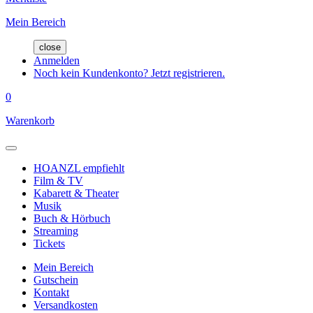
Mein Bereich
close
Anmelden
Noch kein Kundenkonto? Jetzt registrieren.
0
Warenkorb
HOANZL empfiehlt
Film & TV
Kabarett & Theater
Musik
Buch & Hörbuch
Streaming
Tickets
Mein Bereich
Gutschein
Kontakt
Versandkosten