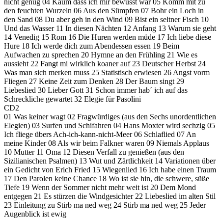
nicht genug 04 Kaum dass ich mir bewusst war 05 Komm mit zu
den feuchten Wurzeln 06 Aus den Sümpfen 07 Bohr ein Loch in
den Sand 08 Du aber geh in den Wind 09 Bist ein seltner Fisch 10
Und das Wasser 11 In diesen Nächten 12 Anfang 13 Warum sie geht
14 Venedig 15 Rom 16 Die Huren werden müde 17 Ich liebe diese
Hure 18 Ich werde dich zum Abendessen essen 19 Beim
Aufwachen zu sprechen 20 Hymne an den Frühling 21 Wie es
aussieht 22 Fangt mi wirklich koaner auf 23 Deutscher Herbst 24
Was man sich merken muss 25 Statistisch erwiesen 26 Angst vorm
Fliegen 27 Keine Zeit zum Denken 28 Der Baum singt 29
Liebeslied 30 Lieber Gott 31 Schon immer hab´ ich auf das
Schreckliche gewartet 32 Elegie für Pasolini
CD2
01 Was keiner wagt 02 Fragwürdiges (aus den Sechs unordentlichen
Elegien) 03 Surfen und Schifahren 04 Hans Moxter wird sechzig 05
Ich fliege übers Ach-ich-kann-nicht-Meer 06 Schlaflied 07 An
meine Kinder 08 Als wir beim Falkner waren 09 Niemals Applaus
10 Mutter 11 Oma 12 Diesen Verfall zu genießen (aus den
Sizilianischen Psalmen) 13 Wut und Zärtlichkeit 14 Variationen über
ein Gedicht von Erich Fried 15 Wiegenlied 16 Ich habe einen Traum
17 Den Parolen keine Chance 18 Wo ist sie hin, die schwere, süße
Tiefe 19 Wenn der Sommer nicht mehr weit ist 20 Dem Mond
entgegen 21 Es stürzen die Windgesichter 22 Liebeslied im alten Stil
23 Einleitung zu Stirb ma ned weg 24 Stirb ma ned weg 25 Jeder
Augenblick ist ewig