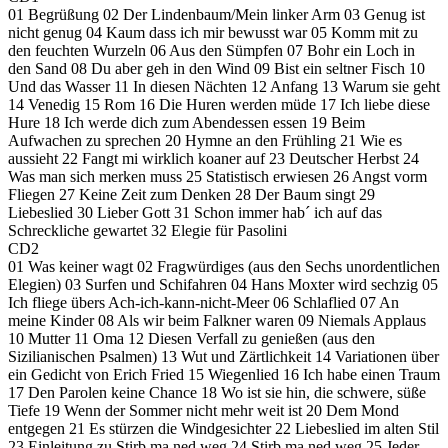
01 Begrüßung 02 Der Lindenbaum/Mein linker Arm 03 Genug ist
nicht genug 04 Kaum dass ich mir bewusst war 05 Komm mit zu
den feuchten Wurzeln 06 Aus den Sümpfen 07 Bohr ein Loch in
den Sand 08 Du aber geh in den Wind 09 Bist ein seltner Fisch 10
Und das Wasser 11 In diesen Nächten 12 Anfang 13 Warum sie geht
14 Venedig 15 Rom 16 Die Huren werden müde 17 Ich liebe diese
Hure 18 Ich werde dich zum Abendessen essen 19 Beim
Aufwachen zu sprechen 20 Hymne an den Frühling 21 Wie es
aussieht 22 Fangt mi wirklich koaner auf 23 Deutscher Herbst 24
Was man sich merken muss 25 Statistisch erwiesen 26 Angst vorm
Fliegen 27 Keine Zeit zum Denken 28 Der Baum singt 29
Liebeslied 30 Lieber Gott 31 Schon immer hab´ ich auf das
Schreckliche gewartet 32 Elegie für Pasolini
CD2
01 Was keiner wagt 02 Fragwürdiges (aus den Sechs unordentlichen
Elegien) 03 Surfen und Schifahren 04 Hans Moxter wird sechzig 05
Ich fliege übers Ach-ich-kann-nicht-Meer 06 Schlaflied 07 An
meine Kinder 08 Als wir beim Falkner waren 09 Niemals Applaus
10 Mutter 11 Oma 12 Diesen Verfall zu genießen (aus den
Sizilianischen Psalmen) 13 Wut und Zärtlichkeit 14 Variationen über
ein Gedicht von Erich Fried 15 Wiegenlied 16 Ich habe einen Traum
17 Den Parolen keine Chance 18 Wo ist sie hin, die schwere, süße
Tiefe 19 Wenn der Sommer nicht mehr weit ist 20 Dem Mond
entgegen 21 Es stürzen die Windgesichter 22 Liebeslied im alten Stil
23 Einleitung zu Stirb ma ned weg 24 Stirb ma ned weg 25 Jeder