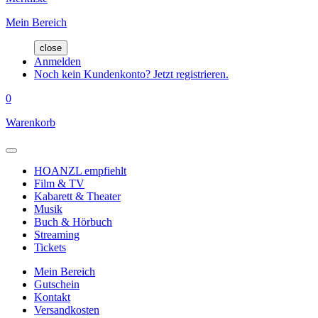
Mein Bereich
close
Anmelden
Noch kein Kundenkonto? Jetzt registrieren.
0
Warenkorb
HOANZL empfiehlt
Film & TV
Kabarett & Theater
Musik
Buch & Hörbuch
Streaming
Tickets
Mein Bereich
Gutschein
Kontakt
Versandkosten