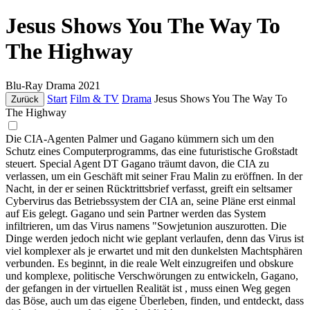
Jesus Shows You The Way To
The Highway
Blu-Ray
Drama
2021
Start
Film & TV
Drama
Jesus Shows You The Way To
Zurück
The Highway
Die CIA-Agenten Palmer und Gagano kümmern sich um den
Schutz eines Computerprogramms, das eine futuristische Großstadt
steuert. Special Agent DT Gagano träumt davon, die CIA zu
verlassen, um ein Geschäft mit seiner Frau Malin zu eröffnen. In der
Nacht, in der er seinen Rücktrittsbrief verfasst, greift ein seltsamer
Cybervirus das Betriebssystem der CIA an, seine Pläne erst einmal
auf Eis gelegt. Gagano und sein Partner werden das System
infiltrieren, um das Virus namens "Sowjetunion auszurotten. Die
Dinge werden jedoch nicht wie geplant verlaufen, denn das Virus ist
viel komplexer als je erwartet und mit den dunkelsten Machtsphären
verbunden. Es beginnt, in die reale Welt einzugreifen und obskure
und komplexe, politische Verschwörungen zu entwickeln, Gagano,
der gefangen in der virtuellen Realität ist , muss einen Weg gegen
das Böse, auch um das eigene Überleben, finden, und entdeckt, dass