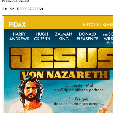
Preiscode:
AL36
Art. Nr.:
X5009673809-8