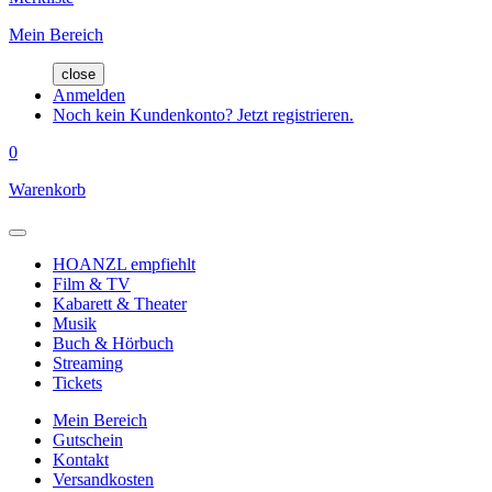
Mein Bereich
close
Anmelden
Noch kein Kundenkonto? Jetzt registrieren.
0
Warenkorb
HOANZL empfiehlt
Film & TV
Kabarett & Theater
Musik
Buch & Hörbuch
Streaming
Tickets
Mein Bereich
Gutschein
Kontakt
Versandkosten