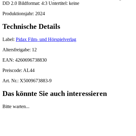
DD 2.0 Bildformat: 4:3 Untertitel: keine
Produktionsjahr:
2024
Technische Details
Label:
Pidax Film- und Hörspielverlag
Altersfreigabe:
12
EAN:
4260696738830
Preiscode:
AL44
Art. Nr.:
X5009673883-9
Das könnte Sie auch interessieren
Bitte warten...