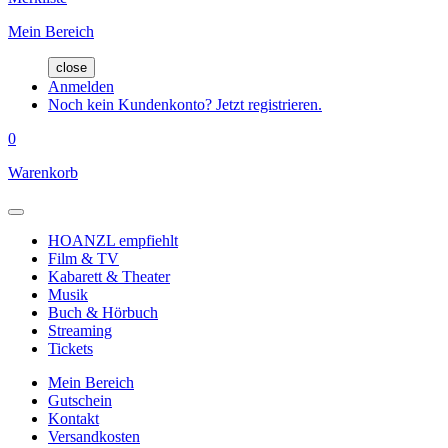
Mein Bereich
close
Anmelden
Noch kein Kundenkonto? Jetzt registrieren.
0
Warenkorb
HOANZL empfiehlt
Film & TV
Kabarett & Theater
Musik
Buch & Hörbuch
Streaming
Tickets
Mein Bereich
Gutschein
Kontakt
Versandkosten