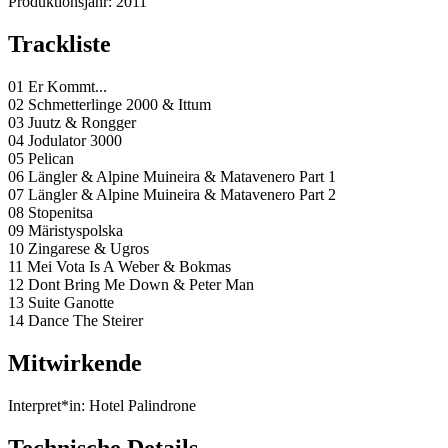
Produktionsjahr:
2011
Trackliste
01 Er Kommt...
02 Schmetterlinge 2000 & Ittum
03 Juutz & Rongger
04 Jodulator 3000
05 Pelican
06 Längler & Alpine Muineira & Matavenero Part 1
07 Längler & Alpine Muineira & Matavenero Part 2
08 Stopenitsa
09 Märistyspolska
10 Zingarese & Ugros
11 Mei Vota Is A Weber & Bokmas
12 Dont Bring Me Down & Peter Man
13 Suite Ganotte
14 Dance The Steirer
Mitwirkende
Interpret*in:
Hotel Palindrone
Technische Details