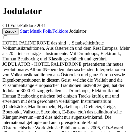
Jodulator
CD
Folk/Folklore
2011
Start
Musik
Folk/Folklore
Jodulator
Zurück
HOTEL PALINDRONE das sind …Staubschichtfreie
Volksmusiktraditionen. Aus Österreich und dem Rest Europas. Mehr
als 20 – teils schräge – Instrumente. Mit Drumloops, Elektronik,
Human Beatboxing und Klassik geschüttelt und gerührt.
JODULATOR - HOTEL PALINDRONE präsentieren ihr neues
revolutionäres Album!Neben den überraschenden Interpretationen
von Volksmusiktraditionen aus Österreich und ganz Europa sowie
Eigenkompositionen in diesem Geist, welche die Vielfalt und die
Zusammenhänge europäischer Traditionen lustvoll zeigen, hat der
Jodulator 3000 Einzug gehalten … Drumloops, Elektronik und
Human Beatboxing mischen bei einigen Tracks kräftig mit und
erweitern mit dem gewohnten vielfältigen Instrumentarium
(Dudelsäcke, Maultrommeln, Nyckelharpa, Drehleier, Geige,
Bouzouki, Valisette, Saxophon, E-Bass, etc.) das palindron‘sche
Klanguniversum –und dies nicht nur augenzwinkernd. Die
international gefragte und auch preisgekrönte Band
(Österreichischer World-Music Publikumspreis 2005, CD-Award