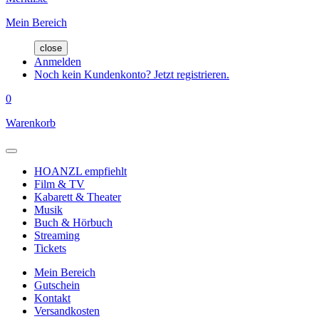
Mein Bereich
close
Anmelden
Noch kein Kundenkonto? Jetzt registrieren.
0
Warenkorb
HOANZL empfiehlt
Film & TV
Kabarett & Theater
Musik
Buch & Hörbuch
Streaming
Tickets
Mein Bereich
Gutschein
Kontakt
Versandkosten