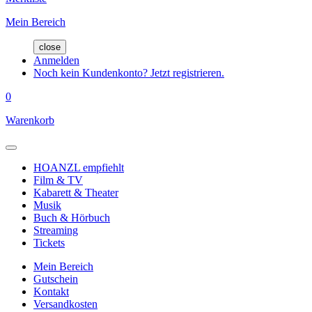
Mein Bereich
close
Anmelden
Noch kein Kundenkonto? Jetzt registrieren.
0
Warenkorb
HOANZL empfiehlt
Film & TV
Kabarett & Theater
Musik
Buch & Hörbuch
Streaming
Tickets
Mein Bereich
Gutschein
Kontakt
Versandkosten