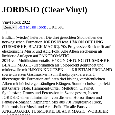
JORDSJO (Clear Vinyl)
Vinyl
Rock
2022
Start
Musik
Rock
JORDSJO
Zurück
Endlich (wieder) lieferbar: Die drei gesuchten Studioalben der
norwegischen Formation JORDSJØ feat. HåKON OFT UNG
(TUSMORKE, BLACK MAGIC). 70s Progressive Rock trifft auf
elektronische Musik und Acid-Folk. Alle Alben erscheinen als
limitierte Auflagen auf PANCROMATIC.
2014 von Multiinstrumentalist HåKON OFTUNG (TUSMORKE,
BLACK MAGIC) ursprünglich als Soloprojekt gegründet und
mittlerweile mit HåKON KNUTZEN und KRISTIAN FROLAND
sowie diversen Gastmusikern zum Bandprojekt erweitert,
überzeugte die Formation auf ihren drei bislang veröffentlichten
Alben mit höchst eigenständigen Klängen. Soundtechnisch perfekt
mit Gitarre, Flöte, Hammond-Orgel, Mellotron, Clavinet,
Synthesizer, Drums und Percussion in Szene gesetzt, bieten
JORDSJØ einen fulminanten, von düsteren Horrorfilmen und
Fantasy-Romanen inspirierten Mix aus 70s Progressive Rock,
Elektronischer Musik und Acid-Folk. Für alle Fans von
ANGLAGARD, TUSMORKE, BLACK MAGIC, WOBBLER