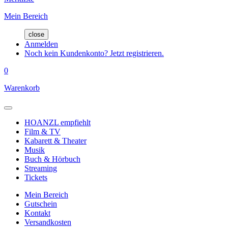
Mein Bereich
close
Anmelden
Noch kein Kundenkonto? Jetzt registrieren.
0
Warenkorb
HOANZL empfiehlt
Film & TV
Kabarett & Theater
Musik
Buch & Hörbuch
Streaming
Tickets
Mein Bereich
Gutschein
Kontakt
Versandkosten