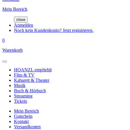
Mein Bereich
close
Anmelden
Noch kein Kundenkonto? Jetzt registrieren.
0
Warenkorb
HOANZL empfiehlt
Film & TV
Kabarett & Theater
Musik
Buch & Hörbuch
Streaming
Tickets
Mein Bereich
Gutschein
Kontakt
Versandkosten