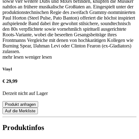
sowie vier weitere Dubs und Mixes befinden, knüpfen die Musiker
nahtlos an frühere musikalische Großtaten an. Eingespielt unter der
produktionstechnischen Regie des zweifach Grammy-nomminierten
Paul Horton (Steel Pulse, Pato Banton) offeriert die höchst inspiriert
aufspielende Band dabei ihre gewohnt stilsichere, soundtechnisch
den 80s verpflichtete sowie vornehmlich spirituell ausgerichtete
Roots-Variante, wobei die beseelten Gesangsbeiträge ihres
Frontmanns Vergleiche mit denen von hochkarätigen Kollegen wie
Burning Spear, IJahman Levi oder Clinton Fearon (ex-Gladiators)
zulassen.
mehr lesen
weniger lesen
Vinyl
€ 29,99
Derzeit nicht auf Lager
Produkt anfragen
Auf die Merkliste
Produktinfos