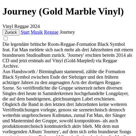
Journey (Gold Marble Vinyl)
Vinyl
Reggae
2024
Start
Musik
Reggae
Journey
Zurück
Die legendäre britische Roots-Reggae-Formation Black Symbol
feat. Fat Man meldete sich nach mehr als drei Jahrzehnten mit einem
brandneuen Studioalbum zurück. 'Journey' erschien bereits 2014 als
CD und jetzt erstmals auf Vinyl (Gold-Marpled) via Reggae
Archive.
Aus Handsworth / Birmingham stammend, zählte die Formation
Black Symbol zwischen Ende der Siebziger und den frühren
achtziger Jahren zu den angesagten Acts der dortigen Reggae-
Szene. So veröffentlichte die Gruppe seinerzeit neben diversen
Singles drei heute in Sammlerkreisen hochgehandelte Longplayer,
die auf dem bandeigenen, gleichnamigen Label erschienen.
Obgleich die Band in den letzten drei Jahrzehnten keine weiteren
Veröffentlichungen vorlegte, genoss sie szenetechnisch dennoch
weiterhin ungebrochenen Kultstatus, zumal Fat Man, der Sänger
und Mastermind der Gruppe, sowohl kompositions- als auch
produktionstechnisch kontinuierlich aktiv blieb. Mit dem nun
vorliegenden Album 'Journey', auf dem sich zehn brandneue Songs